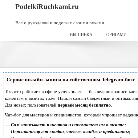
Skip
Skip
PodelkiRuchkami.ru
to
to
content
content
Все о рукоделии и поделках своими руками
ВЫШИВКА
ОРИГАМИ
Сервис онлайн-записи на собственном Telegram-боте
Тот, кто работает в сфере услуг, знает — без ведения записи кл
клиентам о визитах тоже. Нашли самый бюджетный и оптимальн
Для новых пользователей
первый месяц бесплатно
.
Чат-бот для мастеров и специалистов, который упрощает ведение
—
Сам записывает клиентов и напоминает им о визите;
—
Персонализирует скидки, чаевые, кэшбэк и предоплаты;