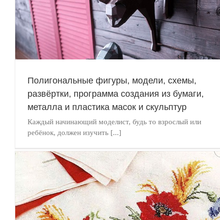
Паперкрафт для начинающих, бумажное моделирование,
объемные скульптуры и простые фигуры из бумаги для дете
Полигональные фигуры, модели, схемы,
Паперкрафт
развёртки, программа создания из бумаги,
металла и пластика масок и скульптур
Каждый начинающий моделист, будь то взрослый или
ребёнок, должен изучить [...]