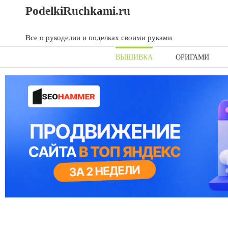
Skip
Skip
PodelkiRuchkami.ru
to
to
content
content
Все о рукоделии и поделках своими руками
ВЫШИВКА
ОРИГАМИ