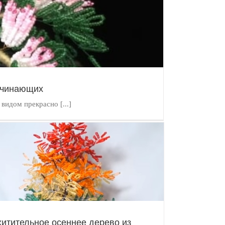
начинающих
идом прекрасно [...]
хитительное осеннее дерево из