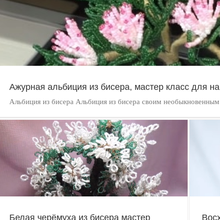
Ажурная альбиция из бисера, мастер класс для 
Альбиция из бисера Альбиция из бисера своим необыкновенным в
Восхитительное осеннее дерево из бисера мастер
класс, фото
Белая черёмуха из бисера мастер
Вос
БИСЕРОПЛЕТЕНИЕ