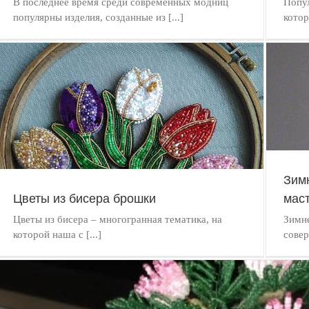
В последнее время среди современных модниц
Попул
популярны изделия, созданные из [...]
котор
Зимнее сказочное дерево из бисера мастер класс
БИСЕРОПЛЕТЕНИЕ
Зимн
Цветы из бисера брошки
маст
Цветы из бисера – многогранная тематика, на
Зимне
которой наша с [...]
совер