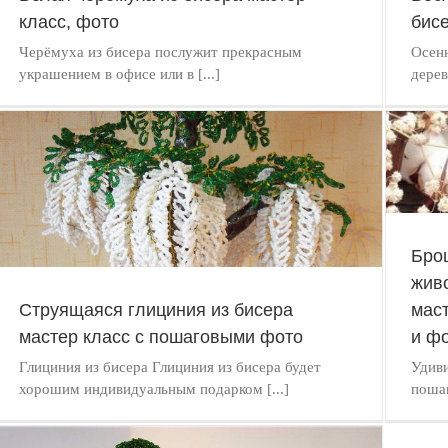
класс, фото
бисе
Черёмуха из бисера послужит прекрасным
Осенн
украшением в офисе или в [...]
дерев
Бро
Броши ручной работы с изображением животных и
рыб из бисера в пошаговом мастер классе для
жив
начинающих, видео и фото уроках
Струящаяся глициния из бисера
мас
БИСЕРОПЛЕТЕНИЕ
мастер класс с пошаговыми фото
и фо
Глициния из бисера Глициния из бисера будет
Удиви
хорошим индивидуальным подарком [...]
пошаг