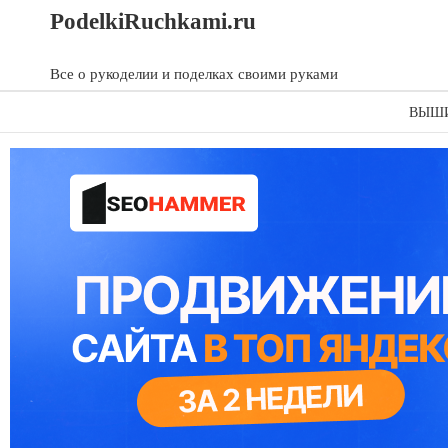
Skip
Skip
PodelkiRuchkami.ru
to
to
content
content
Все о рукоделии и поделках своими руками
ВЫШ