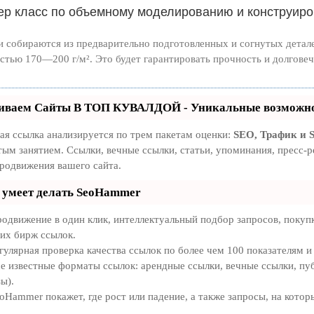
ер класс по объемному моделированию и конструиро
 собираются из предварительно подготовленных и согнутых детале
стью 170—200 г/м². Это будет гарантировать прочность и долговеч
иваем Сайты В ТОП КУВАЛДОЙ - Уникальные возможно
ая ссылка анализируется по трем пакетам оценки:
SEO, Трафик и
тым занятием. Ссылки, вечные ссылки, статьи, упоминания, пресс
продвижения вашего сайта.
 умеет делать SeoHammer
одвижение в один клик, интеллектуальный подбор запросов, покуп
их бирж ссылок.
гулярная проверка качества ссылок по более чем 100 показателям и
е известные форматы ссылок: арендные ссылки, вечные ссылки, пуб
ы).
oHammer покажет, где рост или падение, а также запросы, на кото