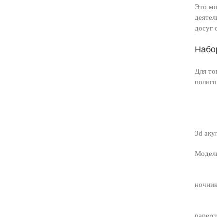
Это мо
деятел
досуг 
Набо
Для то
полиго
3d аку
Модели
ночник
papercr