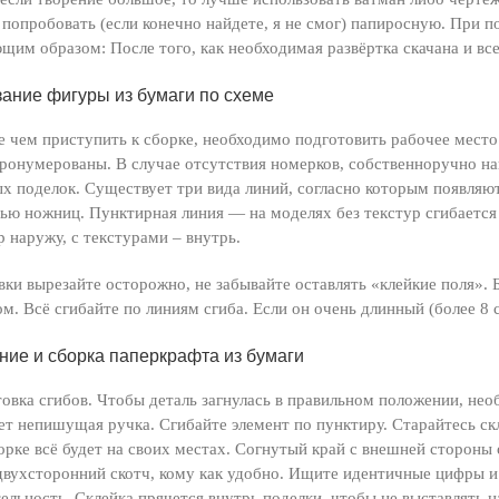
попробовать (если конечно найдете, я не смог) папиросную. При
щим образом: После того, как необходимая развёртка скачана и вс
ание фигуры из бумаги по схеме
 чем приступить к сборке, необходимо подготовить рабочее место. 
ронумерованы. В случае отсутствия номерков, собственноручно на
х поделок. Существует три вида линий, согласно которым появляют
ю ножниц. Пунктирная линия — на моделях без текстур сгибается
р наружу, с текстурами – внутрь.
вки вырезайте осторожно, не забывайте оставлять «клейкие поля». 
ом. Всё сгибайте по линиям сгиба. Если он очень длинный (более 8 
ние и сборка паперкрафта из бумаги
овка сгибов. Чтобы деталь загнулась в правильном положении, не
т непишущая ручка. Сгибайте элемент по пунктиру. Старайтесь ск
орке всё будет на своих местах. Согнутый край с внешней стороны
двухсторонний скотч, кому как удобно. Ищите идентичные цифры и
ельность. Склейка прячется внутрь поделки, чтобы не выставлять 