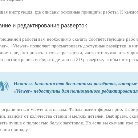
щая инструкция, где описаны основные принципы работы. К каждом
ание и редактирование разверток
лноценной работы вам необходимо скачать соответствующие рабочи
ner». «Viewer» позволяет просматривать доступные развёртки, в ин
ность редактировать готовые развертки, часто это нужно для упро
о рассмотрения, выбирать детали на 2D развертке, чтобы смотреть
Нюансы. Большинство бесплатных развёрток, которые
«Viewer» недоступны для полноценного редактирования 
ограничиться Viewer для начала. Файлы имеют формат pdo. Выбир
ии, зависит от количества станиц и мелких деталей. Выбираем, ска
нать лучше с полностью белых заготовок. Но если вы скачали уже с
и они пропадут.