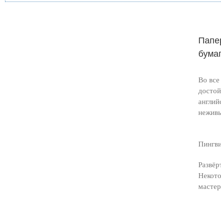
Папе
бума
Во все
достой
англий
неживы
Пингв
Развёр
Некото
мастер