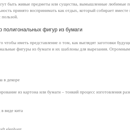
гут быть живые предметы или существа, вымышленные любимые пер
ьность принято воспринимать как отдых, который собирает вместе 
с пользой.
р полигональных фигур из бумаги
го чтобы иметь представление о том, как выглядят заготовки буду
нальные фигуры из бумаги и их шаблоны для вырезания. Огромным
ла в декоре
рование из картона или бумаги – тонкий процесс изготовления ра
 в виде кита
aft elephant