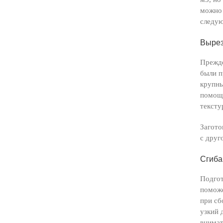
можно 
следую
Вырез
Прежде
были п
крупны
помощь
тексту
Загото
с друг
Сгиба
Подгот
поможе
при сб
узкий 
внимат