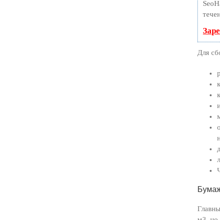
SeoH
тече
Зар
Для сб
Бумаж
Главны
м3, но