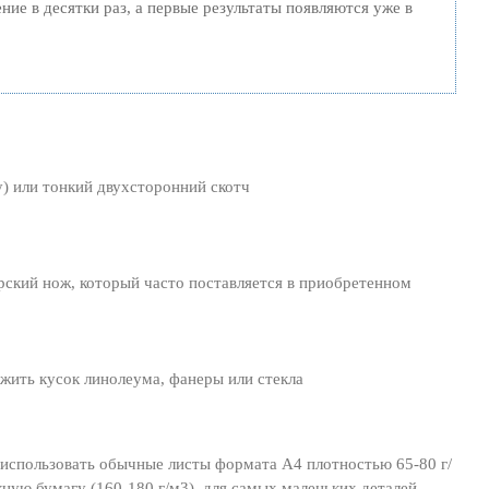
ние в десятки раз, а первые результаты появляются уже в
) или тонкий двухсторонний скотч
ский нож, который часто поставляется в приобретенном
жить кусок линолеума, фанеры или стекла
 использовать обычные листы формата А4 плотностью 65-80 г/
жную бумагу (160-180 г/м3), для самых маленьких деталей