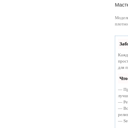
Маст
Модели
плотно
Заб
Кажд
прос
для 
Что
— Пр
лучш
— Ре
— Вс
релиз
— Se