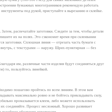
 построении бумажных многогранников рекомендую работать
е инструменты под рукой, приступайте к вырезанию и склейке.
Затем, распечатайте заготовки. Следите за тем, чтобы детали
пишите их на полях. Это сэкономит время при склеивании
ся заготовки. Сплошная линия — отрезать часть бумаги с
 внутрь, с текстурами — наружу. Шрих-пунктирная — без
Благодаря им, различные части изделия будут соединяться друг
см) то, пользуйтесь линейкой.
обходимо пошагово пройтись по всем линиям. В этом вам
ладывать максимально ровно и не бойтесь прикладывать силу,
 обильно промазывается клеем, либо можете использовать
 их соединяйте. Процесс несложный. Хорошо развивает
на всеобщее обозрение неровности.