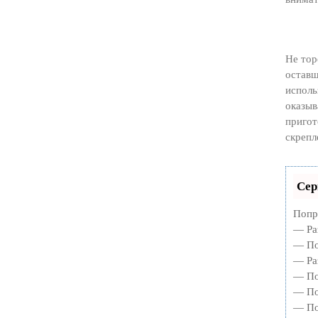
Не тор
оставш
исполь
оказыв
пригот
скрепл
Сер
Попр
— Ра
— По
— Ра
— По
— По
— По