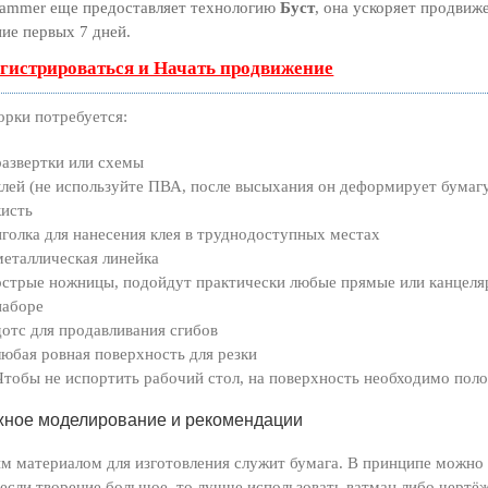
ammer еще предоставляет технологию
Буст
, она ускоряет продвиже
ние первых 7 дней.
егистрироваться и Начать продвижение
орки потребуется:
развертки или схемы
клей (не используйте ПВА, после высыхания он деформирует бумагу
кисть
иголка для нанесения клея в труднодоступных местах
металлическая линейка
острые ножницы, подойдут практически любые прямые или канцеляр
наборе
дотс для продавливания сгибов
любая ровная поверхность для резки
Чтобы не испортить рабочий стол, на поверхность необходимо поло
ное моделирование и рекомендации
м материалом для изготовления служит бумага. В принципе можно
 если творение большое, то лучше использовать ватман либо чертё