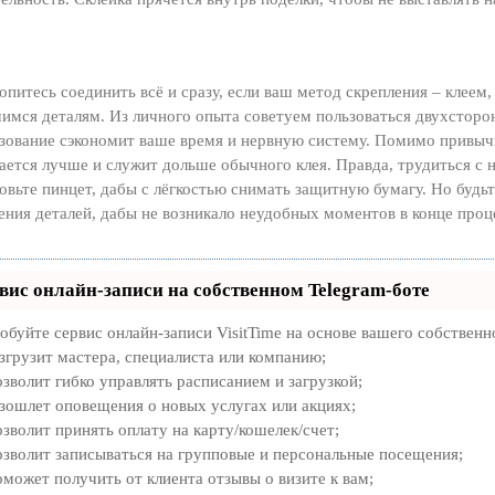
опитесь соединить всё и сразу, если ваш метод скрепления – клеем
имся деталям. Из личного опыта советуем пользоваться двухсторон
зование сэкономит ваше время и нервную систему. Помимо привычно
ается лучше и служит дольше обычного клея. Правда, трудиться с 
овьте пинцет, дабы с лёгкостью снимать защитную бумагу. Но будь
ения деталей, дабы не возникало неудобных моментов в конце проц
вис онлайн-записи на собственном Telegram-боте
обуйте сервис онлайн-записи VisitTime на основе вашего собственн
згрузит мастера, специалиста или компанию;
зволит гибко управлять расписанием и загрузкой;
зошлет оповещения о новых услугах или акциях;
зволит принять оплату на карту/кошелек/счет;
зволит записываться на групповые и персональные посещения;
может получить от клиента отзывы о визите к вам;