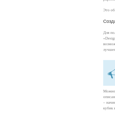
Это об
Созд
Для по
«Desig
возмож
лучшег
Можно 
описан
– начи
кубик 