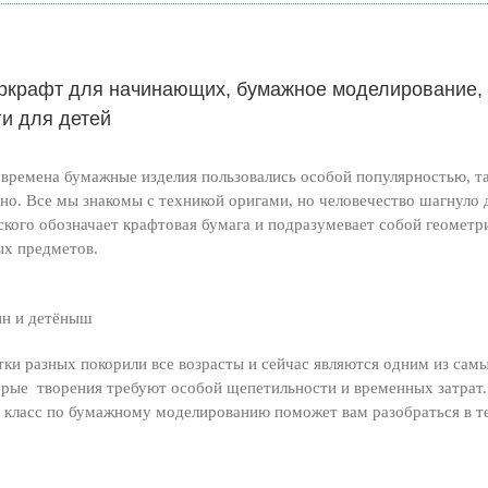
ркрафт для начинающих, бумажное моделирование, 
ги для детей
 времена бумажные изделия пользовались особой популярностью, так
но. Все мы знакомы с техникой оригами, но человечество шагнуло д
ского обозначает крафтовая бумага и подразумевает собой геометр
х предметов.
ин и детёныш
тки разных покорили все возрасты и сейчас являются одним из сам
рые творения требуют особой щепетильности и временных затрат. Е
 класс по бумажному моделированию поможет вам разобраться в т