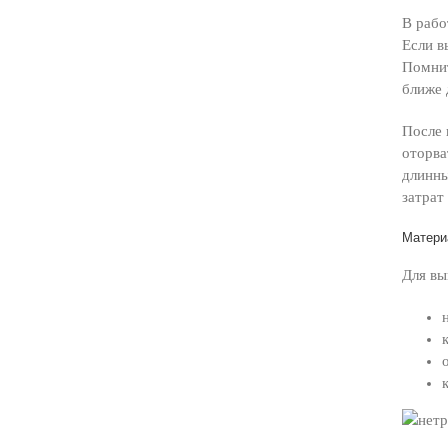
В рабо
Если в
Помнит
ближе 
После 
оторва
длинны
затрат
Матери
Для вы