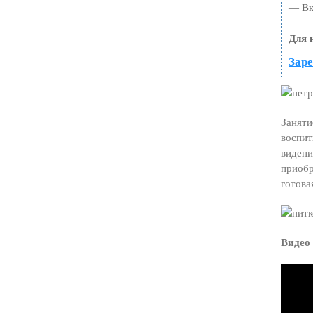
— Вк
Для 
Заре
Заняти
воспит
видени
приобр
готова
Видео