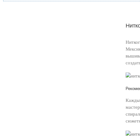
Нитк
Нитког
Мексик
вышива
создат
Рекоме
Каждый
мастер
спирал
сюжет