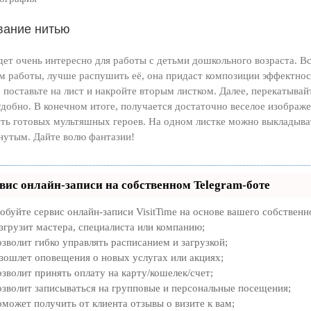
вание нитью
дет очень интересно для работы с детьми дошкольного возраста. В
м работы, лучше распушить её, она придаст композиции эффектно
, поставьте на лист и накройте вторым листком. Далее, перекатывай
удобно. В конечном итоге, получается достаточно веселое изобра
ть готовых мультяшных героев. На одном листке можно выкладывать
нутым. Дайте волю фантазии!
вис онлайн-записи на собственном Telegram-боте
обуйте сервис онлайн-записи VisitTime на основе вашего собственн
згрузит мастера, специалиста или компанию;
зволит гибко управлять расписанием и загрузкой;
зошлет оповещения о новых услугах или акциях;
зволит принять оплату на карту/кошелек/счет;
зволит записываться на групповые и персональные посещения;
может получить от клиента отзывы о визите к вам;