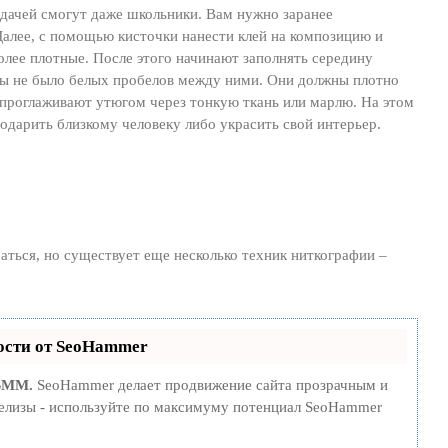
адачей смогут даже школьники. Вам нужно заранее
 Далее, с помощью кисточки нанести клей на композицию и
олее плотные. После этого начинают заполнять середину
обы не было белых пробелов между ними. Они должны плотно
к проглаживают утюгом через тонкую ткань или марлю. На этом
подарить близкому человеку либо украсить свой интерьер.
аться, но существует еще несколько техник ниткографии –
сти от SeoHammer
 SMM.
SeoHammer делает продвижение сайта прозрачным и
-релизы - используйте по максимуму потенциал SeoHammer