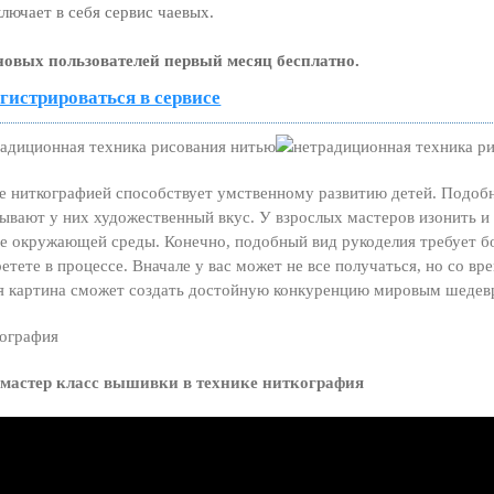
лючает в себя сервис чаевых.
новых пользователей первый месяц бесплатно.
гистрироваться в сервисе
е ниткографией способствует умственному развитию детей. Подобн
ывают у них художественный вкус. У взрослых мастеров изонить 
е окружающей среды. Конечно, подобный вид рукоделия требует бол
етете в процессе. Вначале у вас может не все получаться, но со в
я картина сможет создать достойную конкуренцию мировым шедев
 мастер класс вышивки в технике ниткография