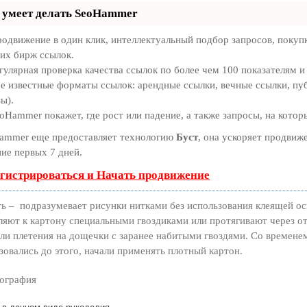
 умеет делать SeoHammer
одвижение в один клик, интеллектуальный подбор запросов, покуп
их бирж ссылок.
гулярная проверка качества ссылок по более чем 100 показателям и
е известные форматы ссылок: арендные ссылки, вечные ссылки, пуб
ы).
oHammer покажет, где рост или падение, а также запросы, на кото
ammer еще предоставляет технологию
Буст
, она ускоряет продвиже
ние первых 7 дней.
егистрироваться и Начать продвижение
ь – подразумевает рисунки нитками без использования клеящей о
ляют к картону специальными гвоздиками или протягивают через от
ли плетения на дощечки с заранее набитыми гвоздями. Со временем
зовались до этого, начали применять плотный картон.