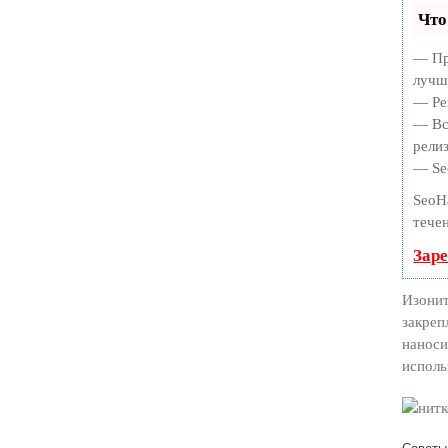
Что
— Пр
лучш
— Ре
— Вс
релиз
— Se
SeoH
тече
Зар
Изонит
закреп
наноси
исполь