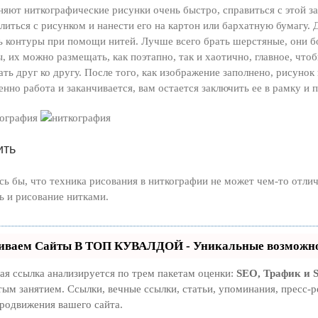
яют ниткографические рисунки очень быстро, справиться с этой з
литься с рисунком и нанести его на картон или бархатную бумагу.
ь контуры при помощи нитей. Лучше всего брать шерстяные, они б
, их можно размещать, как поэтапно, так и хаотично, главное, чт
ать друг ко другу. После того, как изображение заполнено, рисуно
енно работа и заканчивается, вам остается заключить ее в рамку и 
ить
сь бы, что техника рисования в ниткографии не может чем-то отлич
ь и рисование нитками.
иваем Сайты В ТОП КУВАЛДОЙ - Уникальные возможно
ая ссылка анализируется по трем пакетам оценки:
SEO, Трафик и
тым занятием. Ссылки, вечные ссылки, статьи, упоминания, пресс
продвижения вашего сайта.