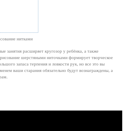
ые занятия расширяет кругозор у ребёнка, а также
и рисование шерстяными ниточками формирует творческое
ьшого запаса терпения и ловкости рук, но все это вы
ременем ваши старания обязательно будут вознаграждены, а
рам.