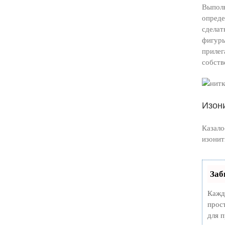
Выполн
опреде
сделат
фигуры
прилег
собств
Изон
Казало
изонит
Заб
Кажд
прос
для 