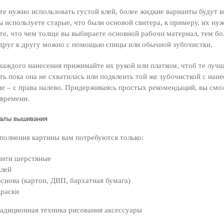
те нужно использовать густой клей, более жидкие варианты будут вп
ы используете старые, что были основой свитера, к примеру, их ну
е, что чем толще вы выбираете основной рабочи материал, тем бо
друг к другу можно с помощью спицы или обычной зубочистки.
каждого нанесения прижимайте их рукой или платком, чтоб те лучш
ть пока она не схватилась или подклеить той же зубочисткой с нан
е – с права налево. Придерживаясь простых рекомендаций, вы см
 времени.
алы вышивания
полнения картины вам потребуются только:
нити шерстяные
клей
основа (картон, ДВП, бархатная бумага)
краски