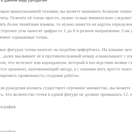
 в данном виде рукоделия
щью вышеуказанной техники, вы можете вышивать большие панно, 
нты. Освоить её очень просто, нужно только внимательно следоват
ять более понятным языком, то нужно нанести на картон определен
сторонах угла наносят цифры от 1 до 6 в разном направлении. Сам 
иняют одинаковые точки.
лых фигурах точки наносят на подобии циферблата. На изнанке необ
1, далее вкалывают её в противоположный номер и выкалывают с изн
ом, что исчезает или карандашом, который в последствии можно ст
тся орнамент, напоминающий звезду, а с изнанки нить просто по
лировать правильность создания работы.
ля рукоделия изонить существует огромное множество, вы можете 
ь, что количество точек в одной фигуре не должно превышать 12, 
: