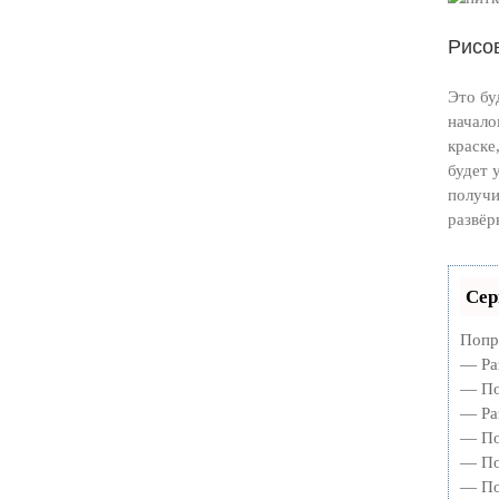
Рисо
Это бу
начало
краске
будет 
получи
развёр
Сер
Попр
— Ра
— По
— Ра
— По
— По
— По