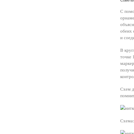
Советы
С помо
орнаме
объясн
обеих 
и соед
В круг
точке 
маркер
получи
контро
Схем д
помнит
Схема