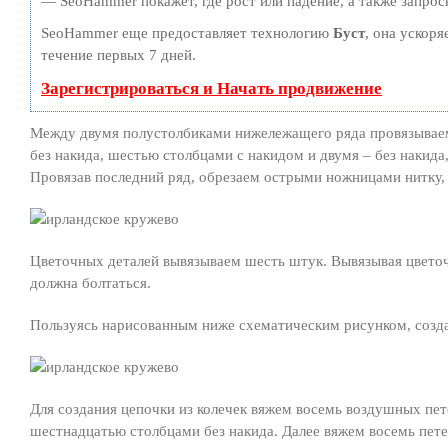
— SeoHammer покажет, где рост или падение, а также запрос
SeoHammer еще предоставляет технологию
Буст
, она ускоря
течение первых 7 дней.
Зарегистрироваться и Начать продвижение
Между двумя полустолбиками нижележащего ряда провязываем
без накида, шестью столбцами с накидом и двумя – без накида
Провязав последний ряд, обрезаем острыми ножницами нитку,
Цветочных деталей вывязываем шесть штук. Вывязывая цветочк
должна болтаться.
Пользуясь нарисованным ниже схематическим рисунком, созда
Для создания цепочки из колечек вяжем восемь воздушных пет
шестнадцатью столбцами без накида. Далее вяжем восемь пете