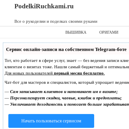
Skip
Skip
PodelkiRuchkami.ru
to
to
content
content
Все о рукоделии и поделках своими руками
ВЫШИВКА
ОРИГАМИ
Сервис онлайн-записи на собственном Telegram-боте
Тот, кто работает в сфере услуг, знает — без ведения записи кл
клиентам о визитах тоже. Нашли самый бюджетный и оптимальн
Для новых пользователей
первый месяц бесплатно
.
Чат-бот для мастеров и специалистов, который упрощает ведение
—
Сам записывает клиентов и напоминает им о визите;
—
Персонализирует скидки, чаевые, кэшбэк и предоплаты;
—
Увеличивает доходимость и помогает больше зарабатыва
Начать пользоваться сервисом