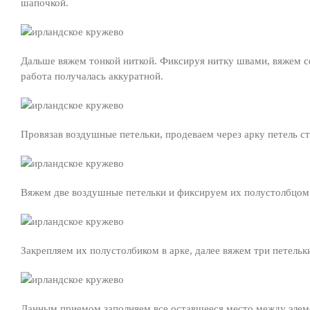
шапочкой.
Дальше вяжем тонкой ниткой. Фиксируя нитку швами, вяжем се
работа получалась аккуратной.
Провязав воздушные петельки, продеваем через арку петель с
Вяжем две воздушные петельки и фиксируем их полустолбцом н
Закрепляем их полустолбиком в арке, далее вяжем три петель
Данным приемом заполняем все оставшееся место между элеме