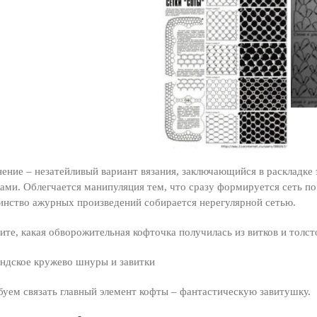
ение – незатейливый вариант вязания, заключающийся в раскладке 
ами. Облегчается манипуляция тем, что сразу формируется сеть по 
нство ажурных произведений собирается нерегулярной сетью.
ите, какая обворожительная кофточка получилась из витков и толс
уем связать главный элемент кофты – фантастическую завитушку.