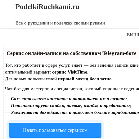
Skip
Skip
PodelkiRuchkami.ru
to
to
content
content
Все о рукоделии и поделках своими руками
ВЫШ
Сервис онлайн-записи на собственном Telegram-боте
Тот, кто работает в сфере услуг, знает — без ведения записи к
оптимальный вариант:
сервис VisitTime.
Для новых пользователей
первый месяц бесплатно
.
Чат-бот для мастеров и специалистов, который упрощает ведение
—
Сам записывает клиентов и напоминает им о визите;
—
Персонализирует скидки, чаевые, кэшбэк и предоплаты;
—
Увеличивает доходимость и помогает больше зарабатыва
Начать пользоваться сервисом