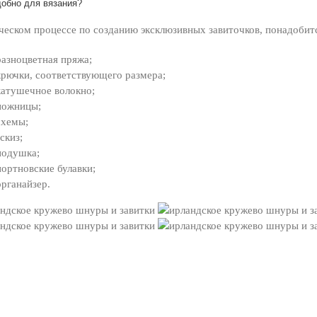
добно для вязания?
ческом процессе по созданию эксклюзивных завиточков, понадобит
разноцветная пряжа;
крючки, соответствующего размера;
катушечное волокно;
ножницы;
схемы;
эскиз;
подушка;
портновские булавки;
органайзер.