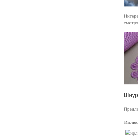
Интере
смотря
Шнур
Предла
Иллюс