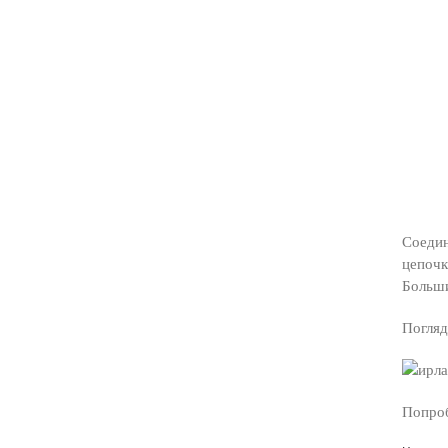
Соедин
цепочк
Больши
Погляд
Попроб