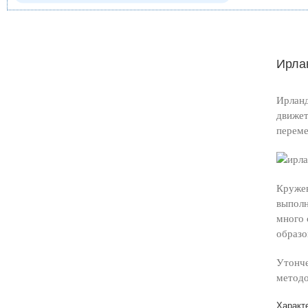
Ирла
Ирланд
движет
переме
Кружев
выполн
много 
образо
Утонче
методо
Характ