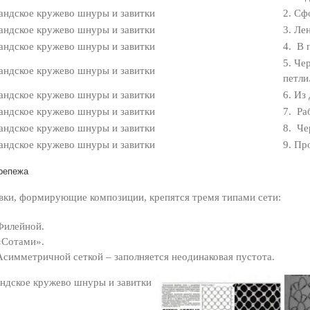
2. Сф
3. Ле
4. В 
5. Че
петли
6. Из
7. Ра
8. Че
9. Пр
репежа
вки, формирующие композиции, крепятся тремя типами сети:
Филейной.
«Сотами».
Асимметричной сеткой – заполняется неодинаковая пустота.