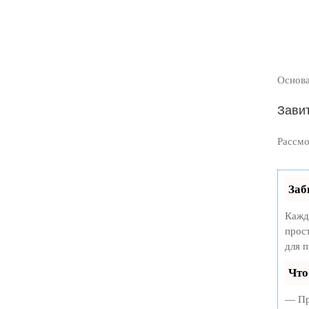
Основа
Зави
Рассмо
Заб
Кажд
прос
для 
Что
— Пр