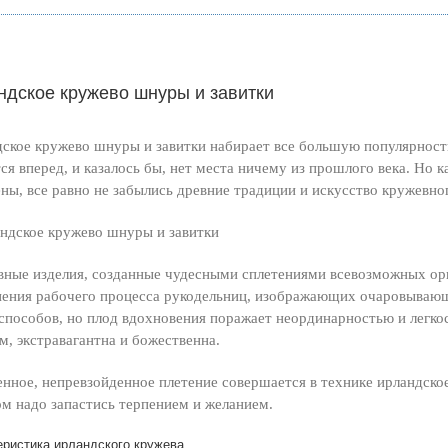
ндское кружево шнуры и завитки
ское кружево шнуры и завитки набирает все большую популярность
ся вперед, и казалось бы, нет места ничему из прошлого века. Но 
ны, все равно не забылись древние традиции и искусство кружевн
ные изделия, созданные чудесными сплетениями всевозможных ор
ения рабочего процесса рукодельниц, изображающих очаровывающи
способов, но плод вдохновения поражает неординарностью и легко
м, экстравагантна и божественна.
нное, непревзойденное плетение совершается в технике ирландск
м надо запастись терпением и желанием.
еристика ирландского кружева