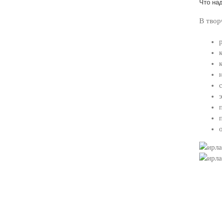
Что на
В твор