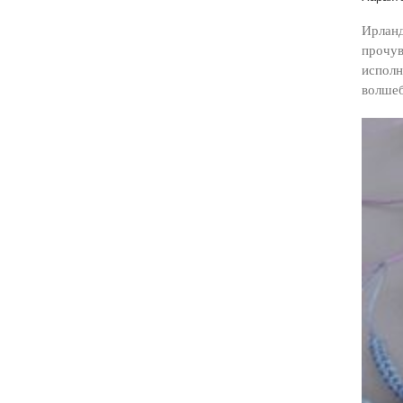
Ирланд
прочув
исполн
волшеб