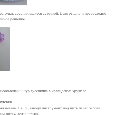
епесточки, соединяющиеся сеточкой. Выигрышно и превосходно
онное решение.
необычный шнур гусеничка в ирландском кружеве .
руктаж
овязываем 1 в. п., заводя инструмент под нить первого узла,
им нитку, делая петлю.